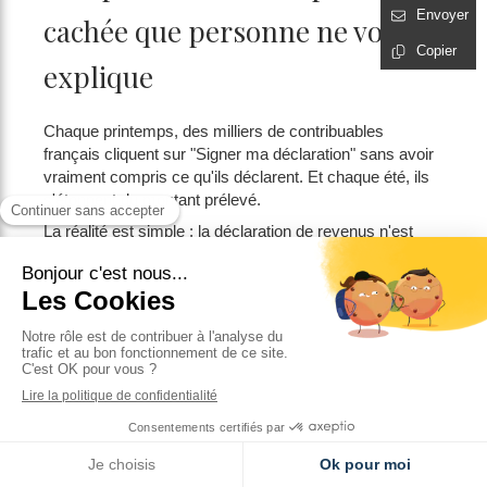
Envoyer
cachée que personne ne vous
Copier
explique
Chaque printemps, des milliers de contribuables
français cliquent sur "Signer ma déclaration" sans avoir
vraiment compris ce qu'ils déclarent. Et chaque été, ils
s'étonnent du montant prélevé.
La réalité est simple : la déclaration de revenus n'est
plus un acte administratif. Pour les foyers fiscaux qui
cumulent plusieurs dispositifs patrimoniaux —
investissement locatif Pinel, SCPI investies en Europe,
activité indépendante, déficits fonciers à imputer,
comptes à l'étranger — c'est devenu un véritable acte
patrimonial. Chaque case mal renseignée représente
potentiellement plusieurs centaines d'euros d'impôts en
plus, parfois sur la durée entière d'un dispositif.
Cette année, ma propre déclaration a été la plus
complexe de ma carrière de Conseil en gestion de