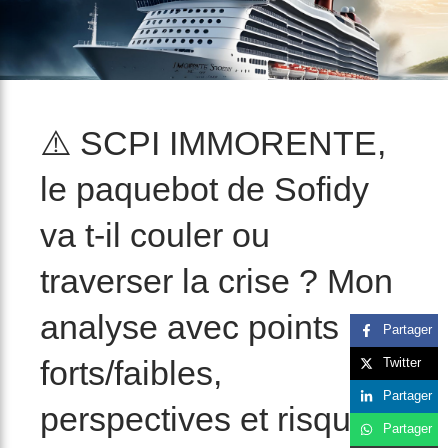
/>
⚠️ SCPI IMMORENTE,
le paquebot de Sofidy
va t-il couler ou
traverser la crise ? Mon
analyse avec points
Partager
forts/faibles,
Twitter
Partager
perspectives et risques ❗
Partager