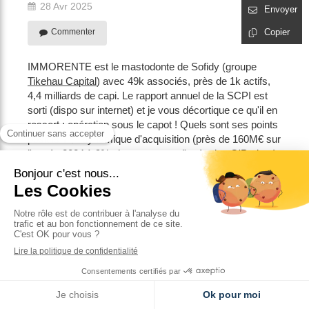
28 Avr 2025
Envoyer
Commenter
Copier
IMMORENTE est le mastodonte de Sofidy (groupe
Tikehau Capital
) avec 49k associés, près de 1k actifs,
4,4 milliards de capi. Le rapport annuel de la SCPI est
sorti (dispo sur internet) et je vous décortique ce qu'il en
ressort : opération sous le capot ! Quels sont ses points
positifs ? ✅ dynamique d'acquisition (près de 160M€ sur
l'année 2024 à 9% via notamment l'opération O'Parinor)
✅ endettement maitrisé à 15% du patrimoine, à un taux
fixe moyen de 2,26% ✅ portefeuille granulaire de 993
actifs ✅ valo d'expertise du ptf +0,7% sur l'année 2024
qui démontre une stabilité ✅ expérience et sérieux
reconnu de la Société de Gestion, qui existe de 1988
(mon année de naissance) avec un vrai savoir faire
dans le commerce. rendement brut distribué de 5%,
mais dopé par de la distribution de prime d'émission
tréso dispo de 180M€ à fin 2024 (mais en forte baisse
vs 2023) Quels sont les points négatifs à surveiller ? ❌