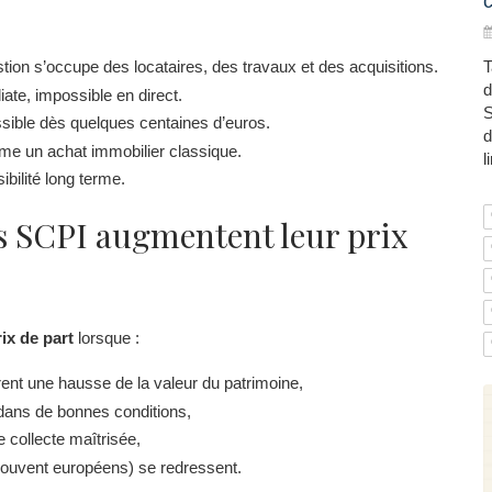
c
tion s’occupe des locataires, des travaux et des acquisitions.
T
d
ate, impossible en direct.
S
ssible dès quelques centaines d’euros.
d
omme un achat immobilier classique.
l
ibilité long terme.
s SCPI augmentent leur prix
rix de part
lorsque :
ent une hausse de la valeur du patrimoine,
s dans de bonnes conditions,
e collecte maîtrisée,
souvent européens) se redressent.