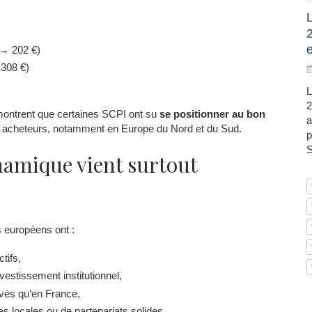
L
 → 202 €)
 308 €)
L
2
montrent que certaines SCPI ont su
se positionner au bon
a
acheteurs, notamment en Europe du Nord et du Sud.
p
S
namique vient surtout
 européens ont :
tifs,
vestissement institutionnel,
vés qu’en France,
s locales ou de partenariats solides.