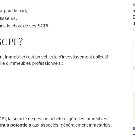
I
r prix de part,
r
D
tisseurs,
d
 dans le choix de ses SCPI.
l
SCPI ?
t Immobilier) est un véhicule d’investissement collectif
ille d’immeubles professionnels :
CPI
, la société de gestion achète et gère les immeubles,
enus potentiels
aux associés, généralement trimestriels.