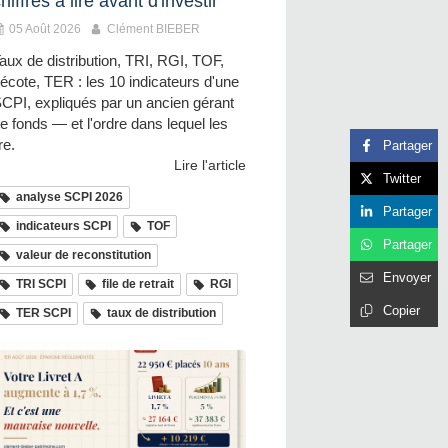
hiffres à lire avant d'investir
05 Août 2026
Clément BIEBER
aux de distribution, TRI, RGI, TOF,
écote, TER : les 10 indicateurs d'une
CPI, expliqués par un ancien gérant
e fonds — et l'ordre dans lequel les
ire.
Partager
Lire l'article
Twitter
analyse SCPI 2026
Partager
indicateurs SCPI
TOF
Partager
valeur de reconstitution
Envoyer
TRI SCPI
file de retrait
RGI
Copier
TER SCPI
taux de distribution