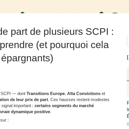
e part de plusieurs SCPI :
R
mprendre (et pourquoi cela
 épargnants)
s SCPI — dont
Transitions Europe
,
Alta Convictions
et
ation de leur prix de part
. Ces hausses restent modestes
 signal important :
certains segments du marché
vraie dynamique positive
.
sur :