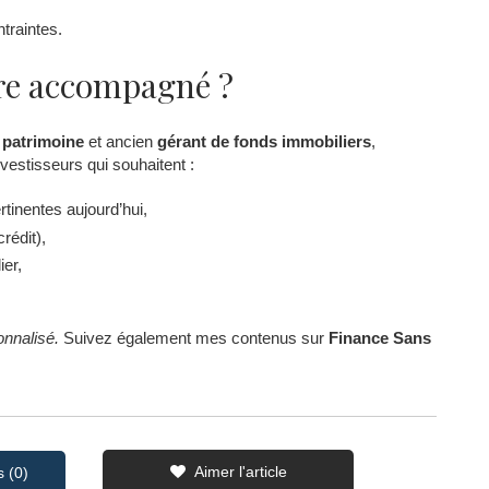
ntraintes.
tre accompagné ?
 patrimoine
et ancien
gérant de fonds immobiliers
,
estisseurs qui souhaitent :
tinentes aujourd’hui,
rédit),
ier,
nnalisé.
Suivez également mes contenus sur
Finance Sans
Aimer l'article
s (0)