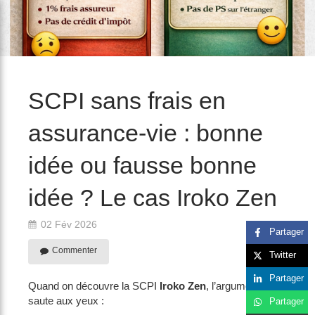
/>
SCPI sans frais en
assurance-vie : bonne
idée ou fausse bonne
idée ? Le cas Iroko Zen
02 Fév 2026
Partager
Commenter
Twitter
Partager
Quand on découvre la SCPI
Iroko Zen
, l’argument
saute aux yeux :
Partager