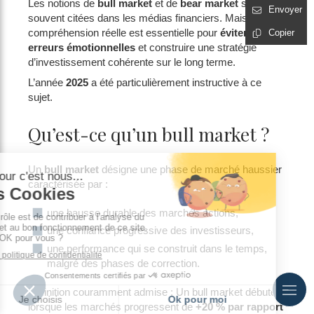
Les notions de
bull market
et de
bear market
sont
Envoyer
souvent citées dans les médias financiers. Mais leur
compréhension réelle est essentielle pour
éviter les
Copier
erreurs émotionnelles
et construire une stratégie
d’investissement cohérente sur le long terme.
L’année
2025
a été particulièrement instructive à ce
sujet.
Qu’est-ce qu’un bull market ?
Un
bull market
désigne une phase de marché haussier
caractérisée par :
une hausse durable des marchés actions,
une confiance progressive des investisseurs,
une performance qui se construit dans le temps,
malgré des phases de correction.
Définition couramment admise : Un bull market débute
lorsque les marchés progressent de
+20 % par rapport