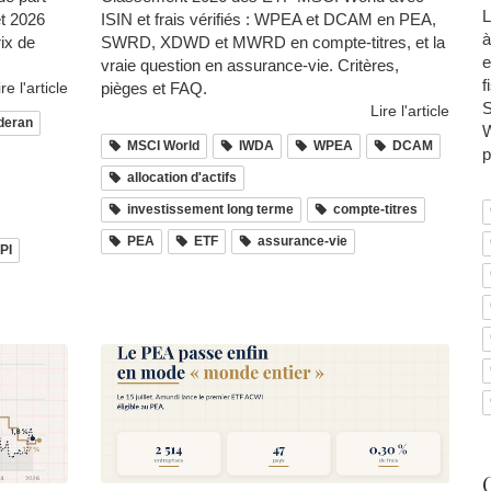
L
et 2026
ISIN et frais vérifiés : WPEA et DCAM en PEA,
à
rix de
SWRD, XDWD et MWRD en compte-titres, et la
e
vraie question en assurance-vie. Critères,
f
ire l'article
pièges et FAQ.
S
Lire l'article
deran
W
MSCI World
IWDA
WPEA
DCAM
p
allocation d'actifs
investissement long terme
compte-titres
PEA
ETF
assurance-vie
PI