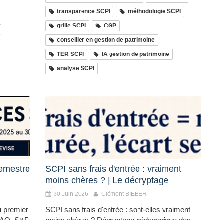
transparence SCPI
méthodologie SCPI
grille SCPI
CGP
conseiller en gestion de patrimoine
TER SCPI
IA gestion de patrimoine
analyse SCPI
emestre
SCPI sans frais d'entrée : vraiment
moins chères ? | Le décryptage
30 Juin 2026
Clément BIEBER
u premier
SCPI sans frais d'entrée : sont-elles vraiment
DAQ, S&P
moins chères ? Décryptage pédagogique des