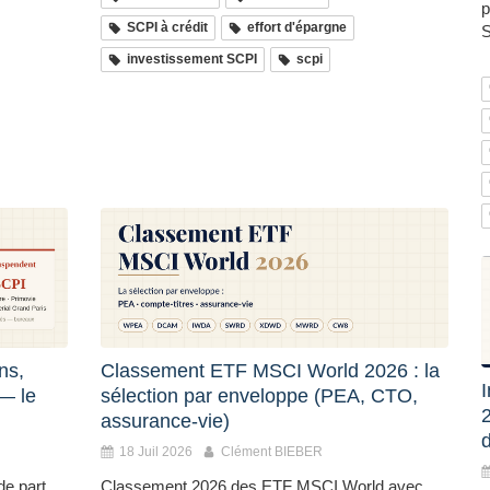
p
SCPI à crédit
effort d'épargne
S
investissement SCPI
scpi
ns,
Classement ETF MSCI World 2026 : la
I
 — le
sélection par enveloppe (PEA, CTO,
2
assurance-vie)
d
18 Juil 2026
Clément BIEBER
de part
Classement 2026 des ETF MSCI World avec