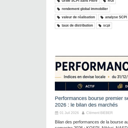
Grille SCPI Sans Filtre
RGI
rendement global immobilier
valeur de réalisation
analyse SCPI
taux de distribution
scpi
Performances bourse premier s
2026 : le bilan des marchés
01 Juil 2026
Clément BIEBER
Bilan des performances de la bourse a
semestre 2026 : KOSPI, Nikkei, NAS