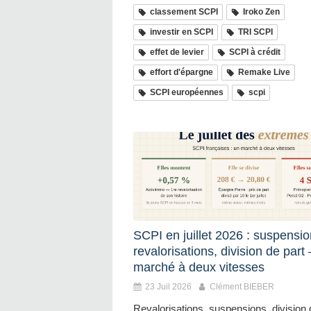
classement SCPI
Iroko Zen
investir en SCPI
TRI SCPI
effet de levier
SCPI à crédit
effort d'épargne
Remake Live
SCPI européennes
scpi
SCPI en juillet 2026 : suspensio
revalorisations, division de part
marché à deux vitesses
23 Juil 2026
Clément BIEBER
Revalorisations, suspensions, division 