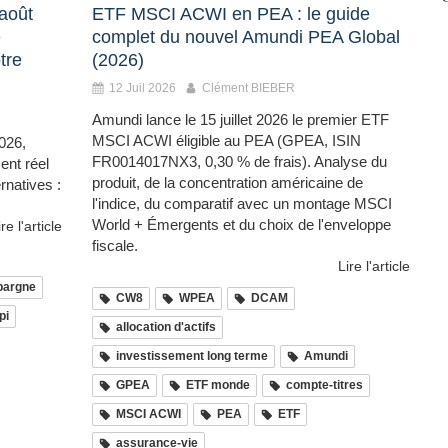
 août
ETF MSCI ACWI en PEA : le guide
e
complet du nouvel Amundi PEA Global
tre
(2026)
12 Juil 2026
Clément BIEBER
Amundi lance le 15 juillet 2026 le premier ETF
MSCI ACWI éligible au PEA (GPEA, ISIN
026,
FR0014017NX3, 0,30 % de frais). Analyse du
nt réel
produit, de la concentration américaine de
ernatives :
l'indice, du comparatif avec un montage MSCI
World + Émergents et du choix de l'enveloppe
ire l'article
fiscale.
Lire l'article
pargne
CW8
WPEA
DCAM
pi
allocation d'actifs
investissement long terme
Amundi
GPEA
ETF monde
compte-titres
MSCI ACWI
PEA
ETF
assurance-vie