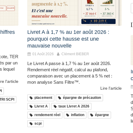
R
hiffres
Livret A à 1,7 % au 1er août 2026 :
pourquoi cette hausse est une
mauvaise nouvelle
01 Août 2026
Clément BIEBER
écote, TER
ués par un
Le Livret A passe à 1,7 % au 1er août 2026.
s lequel
Rendement réel négatif, calcul au plafond,
comparaison avec un placement à 5 % net :
c
ire l'article
mon analyse Sans Filtre™.
Lire l'article
PI
T
placement
épargne de précaution
TRI SCPI
d
Livret A
taux Livret A 2026
S
d
rendement réel
inflation
épargne
l
scpi