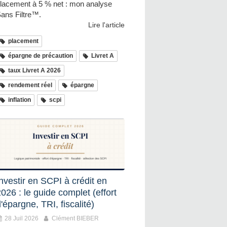
lacement à 5 % net : mon analyse
ans Filtre™.
Lire l'article
placement
épargne de précaution
Livret A
taux Livret A 2026
rendement réel
épargne
inflation
scpi
nvestir en SCPI à crédit en
026 : le guide complet (effort
'épargne, TRI, fiscalité)
28 Juil 2026
Clément BIEBER