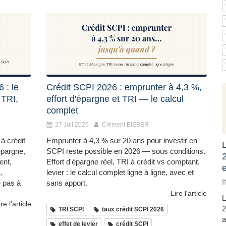
 : le
Crédit SCPI 2026 : emprunter à 4,3 %,
 TRI,
effort d'épargne et TRI — le calcul
complet
27 Juil 2026
Clément BIEBER
à crédit
Emprunter à 4,3 % sur 20 ans pour investir en
L
'épargne,
SCPI reste possible en 2026 — sous conditions.
ent,
Effort d'épargne réel, TRI à crédit vs comptant,
,
levier : le calcul complet ligne à ligne, avec et
 pas à
sans apport.
Lire l'article
L
ire l'article
2
TRI SCPI
taux crédit SCPI 2026
a
effet de levier
crédit SCPI