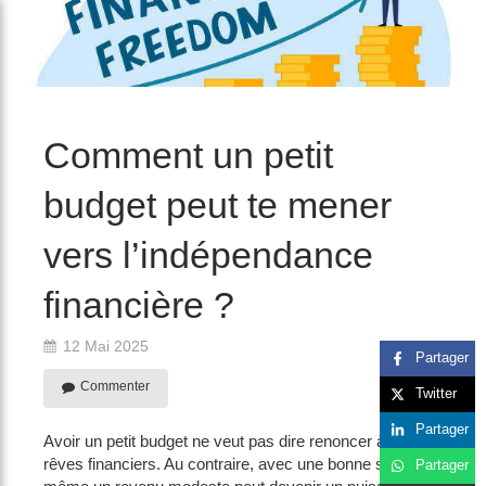
/>
Comment un petit
budget peut te mener
vers l’indépendance
financière ?
12 Mai 2025
Partager
Commenter
Twitter
Partager
Avoir un petit budget ne veut pas dire renoncer à ses
rêves financiers. Au contraire, avec une bonne stratégie,
Partager