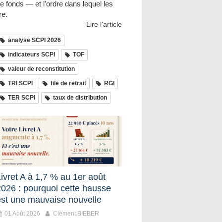
e fonds — et l'ordre dans lequel les
ire.
Lire l'article
analyse SCPI 2026
indicateurs SCPI
TOF
valeur de reconstitution
TRI SCPI
file de retrait
RGI
TER SCPI
taux de distribution
ivret A à 1,7 % au 1er août
2026 : pourquoi cette hausse
est une mauvaise nouvelle
01 Août 2026
Clément BIEBER