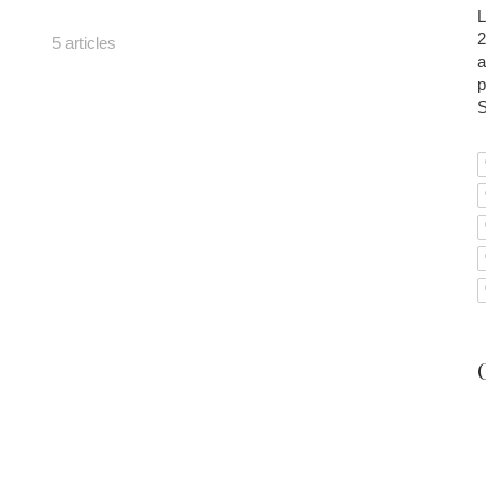
L
2
5 articles
a
p
S