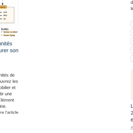
d
l
unités
urer son
nités de
ouvrez les
ilier et
tir une
 Clément
L
ine.
ire l'article