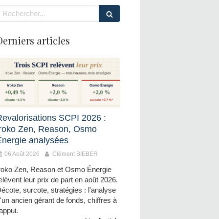
echercher
Derniers articles
Revalorisations SCPI 2026 :
Iroko Zen, Reason, Osmo
Énergie analysées
06 Août 2026
Clément BIEBER
roko Zen, Reason et Osmo Énergie
elèvent leur prix de part en août 2026.
écote, surcote, stratégies : l'analyse
'un ancien gérant de fonds, chiffres à
'appui.