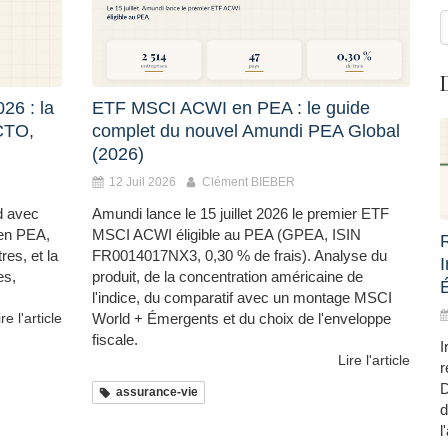
R
26 : la
ETF MSCI ACWI en PEA : le guide
CTO,
complet du nouvel Amundi PEA Global
(2026)
12 Juil 2026
Clément BIEBER
d avec
Amundi lance le 15 juillet 2026 le premier ETF
 en PEA,
MSCI ACWI éligible au PEA (GPEA, ISIN
s, et la
FR0014017NX3, 0,30 % de frais). Analyse du
es,
produit, de la concentration américaine de
l'indice, du comparatif avec un montage MSCI
ire l'article
World + Émergents et du choix de l'enveloppe
fiscale.
I
Lire l'article
r
D
assurance-vie
d
l