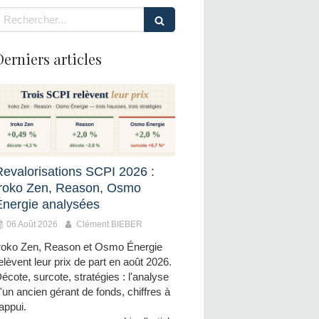
echercher
Derniers articles
Revalorisations SCPI 2026 :
Iroko Zen, Reason, Osmo
Énergie analysées
06 Août 2026
Clément BIEBER
roko Zen, Reason et Osmo Énergie
elèvent leur prix de part en août 2026.
écote, surcote, stratégies : l'analyse
'un ancien gérant de fonds, chiffres à
'appui.