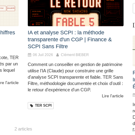
R
hiffres
IA et analyse SCPI : la méthode
transparente d'un CGP | Finance &
SCPI Sans Filtre
06 Juil 2026
Clément BIEBER
écote, TER
ués par un
Comment un conseiller en gestion de patrimoine
s lequel
utilise l'IA (Claude) pour construire une grille
d'analyse SCPI transparente et fiable. TER Sans
ire l'article
Filtre, méthodologie documentée et choix d'outil :
le retour d'expérience d'un CGP.
Lire l'article
I
TER SCPI
r
D
d
2 articles
l