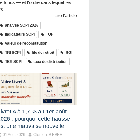
e fonds — et l'ordre dans lequel les
ire.
Lire l'article
analyse SCPI 2026
indicateurs SCPI
TOF
valeur de reconstitution
TRI SCPI
file de retrait
RGI
TER SCPI
taux de distribution
ivret A à 1,7 % au 1er août
2026 : pourquoi cette hausse
est une mauvaise nouvelle
01 Août 2026
Clément BIEBER