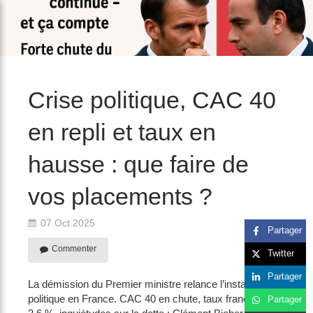
/>
Crise politique, CAC 40
en repli et taux en
hausse : que faire de
vos placements ?
07 Oct 2025
Partager
Commenter
Twitter
Partager
La démission du Premier ministre relance l’instabilité
politique en France. CAC 40 en chute, taux français à
Partager