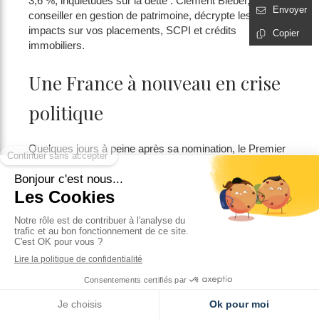
3,6 %, inquiétudes sur la dette : Clément Bieber,
Envoyer
conseiller en gestion de patrimoine, décrypte les
impacts sur vos placements, SCPI et crédits
Copier
immobiliers.
Une France à nouveau en crise
politique
Quelques jours à peine après sa nomination, le Premier
ministre a présenté sa démission. Un nouvel épisode
dans une série d’instabilités politiques qui fragilisent la
confiance des investisseurs.
Et désormais,
deux scénarios sont sur la table
:
Une
dissolution de l’Assemblée nationale
,
Ou, hypothèse extrême mais évoquée,
une démission
du Président de la République
.