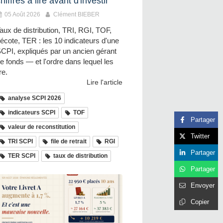
hiffres à lire avant d'investir
05 Août 2026
Clément BIEBER
aux de distribution, TRI, RGI, TOF,
écote, TER : les 10 indicateurs d'une
CPI, expliqués par un ancien gérant
e fonds — et l'ordre dans lequel les
ire.
Lire l'article
analyse SCPI 2026
indicateurs SCPI
TOF
Partager
valeur de reconstitution
Twitter
TRI SCPI
file de retrait
RGI
Partager
TER SCPI
taux de distribution
Partager
Envoyer
Copier