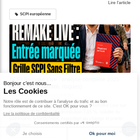
Lire l'article
SCPI européenne
SCPI Remake Live : analyse complète 2025
(rendement, solidité, risques)
14 Juin 2026
Clément BIEBER
Analyse factuelle et sourcée de la SCPI Remake Live sur
l'exercice 2025 : taux de distribution 7,05 %, solidité du
patrimoine, endettement, exposition au change et points
d'attention.
Lire l'article