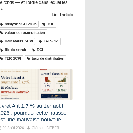
e fonds — et l'ordre dans lequel les
ire.
Lire l'article
analyse SCPI 2026
TOF
valeur de reconstitution
indicateurs SCPI
TRI SCPI
file de retrait
RGI
TER SCPI
taux de distribution
ivret A à 1,7 % au 1er août
2026 : pourquoi cette hausse
est une mauvaise nouvelle
01 Août 2026
Clément BIEBER