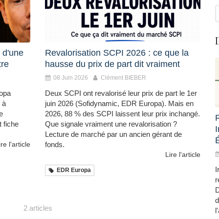
R
 d'une
Revalorisation SCPI 2026 : ce que la
tre
hausse du prix de part dit vraiment
08 Juin 2026
Clément BIEBER
ropa
Deux SCPI ont revalorisé leur prix de part le 1er
 à
juin 2026 (Sofidynamic, EDR Europa). Mais en
e
2026, 88 % des SCPI laissent leur prix inchangé.
 fiche
Que signale vraiment une revalorisation ?
Lecture de marché par un ancien gérant de
ire l'article
fonds.
Lire l'article
I
EDR Europa
r
D
d
2 articles
l